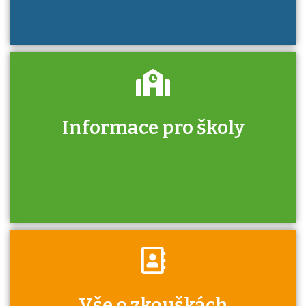
Informace pro školy
Zjistěte, jak se přihlásit ke zkoušce a kde
získáte informace o tom, kdo vás vyzkouší.
Víte, že jako škola máte v rámci Národní
Vše o zkouškách