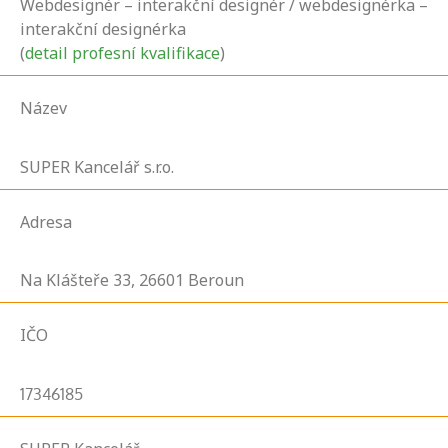
Webdesignér – interakční designér / webdesignérka –
interakční designérka
(
detail profesní kvalifikace
)
Název
SUPER Kancelář s.r.o.
Adresa
Na Klášteře
33,
26601
Beroun
IČO
17346185