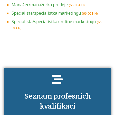
Manažer/manažerka prodeje
(66-004-H)
Specialista/specialistka marketingu
(66-021-N)
Specialista/specialistka on-line marketingu
(66-
053-N)
Projděte si seznam profesních kvalifikací.
Víte, jaké dovednosti musíte pro danou
kvalifikaci prokázat?
Seznam profesních
kvalifikací