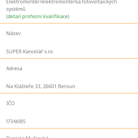
Elektromontér/elektromontérka fotovoltaických
systémů
(
detail profesní kvalifikace
)
Název
SUPER Kancelář s.r.o.
Adresa
Na Klášteře
33,
26601
Beroun
IČO
17346185