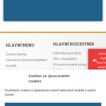
HLAVNÍ ROZCESTNÍK
HLAVNÍ MENU
Informace pro školy
Nahlá
Úvodní stránka
chy
Vše o zkouškách
Seznam profesních kvalifikací
Navrh
Pro autorizované osoby
Kontakt
vylep
Kvalifikace a živnosti
Souhlas se zpracováním
cookies
DŮLEŽITÉ ODKAZY
Používáme cookies k optimalizaci našich webových stránek a našich
služeb.
GDPR
Převodník ÚPK a živností
Národní pedagogický institut ČR