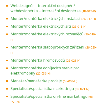
Webdesignér – interakční designér /
webdesignérka – interakční designérka
(18-012-R)
Montér/montérka elektrických instalací
(26-017-H)
Montér/montérka elektrických sítí
(26-018-H)
Montér/montérka elektrických rozvaděčů
(26-019-
H)
Montér/montérka slaboproudých zařízení
(26-020-
H)
Montér/montérka hromosvodů
(26-021-H)
Montér/montérka dobíjecích stanic pro
elektromobily
(26-036-H)
Manažer/manažerka prodeje
(66-004-H)
Specialista/specialistka marketingu
(66-021-N)
Specialista/specialistka on-line marketingu
(66-
053-N)
Projděte si seznam profesních kvalifikací.