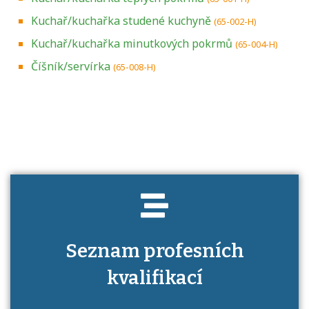
Kuchař/kuchařka studené kuchyně
(65-002-H)
Kuchař/kuchařka minutkových pokrmů
(65-004-H)
Číšník/servírka
(65-008-H)
Projděte si seznam profesních kvalifikací.
Víte, jaké dovednosti musíte pro danou
kvalifikaci prokázat?
Seznam profesních
kvalifikací