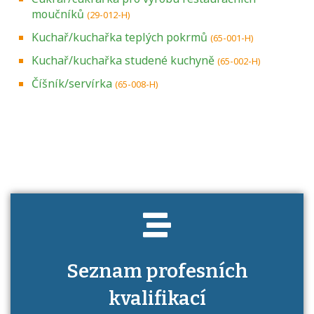
moučníků
(29-012-H)
Kuchař/kuchařka teplých pokrmů
(65-001-H)
Kuchař/kuchařka studené kuchyně
(65-002-H)
Číšník/servírka
(65-008-H)
Projděte si seznam profesních kvalifikací.
Víte, jaké dovednosti musíte pro danou
kvalifikaci prokázat?
Seznam profesních
kvalifikací