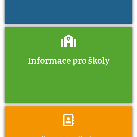
Informace pro školy
Zjistěte, jak se přihlásit ke zkoušce a kde
získáte informace o tom, kdo vás vyzkouší.
Víte, že jako škola máte v rámci Národní