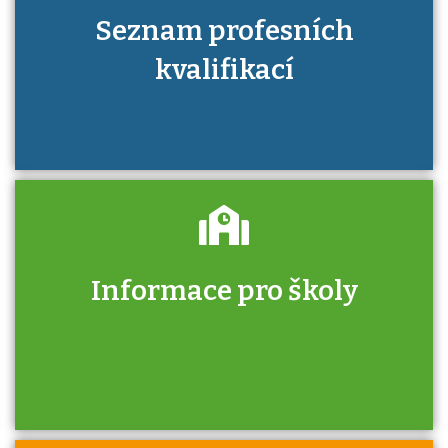
Seznam profesních
kvalifikací
Informace pro školy
Zjistěte, jak se přihlásit ke zkoušce a kde
získáte informace o tom, kdo vás vyzkouší.