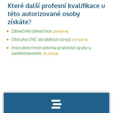
Zámečník/zámečnice
(23-003-H)
Obsluha CNC obráběcích strojů
(23-026-H)
Instruktor/instruktorka praktické výuky u
zaměstnavatele
(75-016-N)
Projděte si seznam profesních kvalifikací.
Víte, jaké dovednosti musíte pro danou
kvalifikaci prokázat?