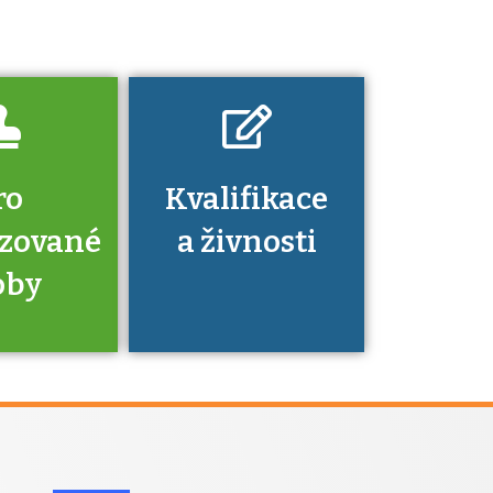
dovednosti
nechat ověřit?
ro
Kvalifikace
izované
a živnosti
oby
je to
zovaná
a jaké