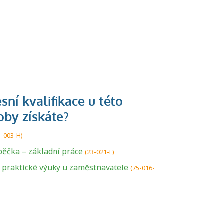
3-003-H)
U řady živností je
ěčka – základní práce
(23-021-E)
podmínkou k
a praktické výuky u zaměstnavatele
(75-016-
jejímu získání
určitá kvalifikace.
Pro které toto
platí a kde si
znalosti a