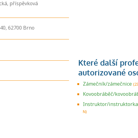
cká, příspěvková
40,
62700
Brno
Zámečník/zámečnice
(2
Kovoobráběč/kovoobráb
Zjistěte, jak se
Instruktor/instruktork
přihlásit ke
N)
zkoušce a kde
získáte informace
o tom, kdo vás