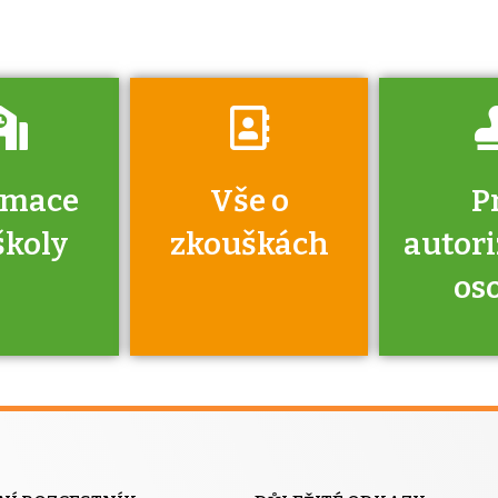
vyzkouší.
rmace
Vše o
P
školy
zkouškách
autor
os
jako škola
 rámci
Kdo 
soustavy
autori
ací jisté
osoba 