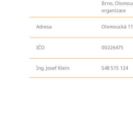
Brno, Olomou
organizace
Adresa
Olomoucká
11
IČO
00226475
Ing. Josef Klein
548 515 124
Projděte si
seznam
profesních
kvalifikací. Víte,
jaké dovednosti
musíte pro danou