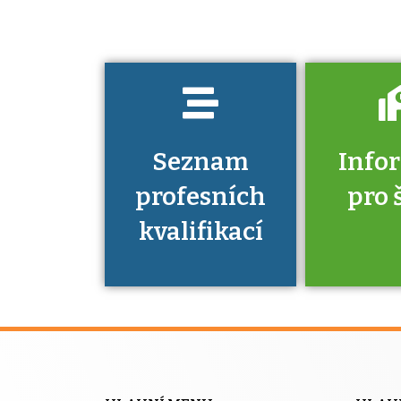
kvalifikaci
prokázat?
Seznam
Info
profesních
pro 
kvalifikací
Víte, že 
máte v
Národní 
kvalifik