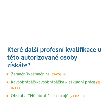
Zámečník/zámečnice
(23-003-H)
Kovoobráběč/kovoobráběčka – základní práce
(23-
021-E)
Obsluha CNC obráběcích strojů
(23-026-H)
Projděte si seznam profesních kvalifikací.
Víte, jaké dovednosti musíte pro danou