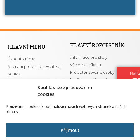
HLAVNÍ ROZCESTNÍK
HLAVNÍ MENU
Informace pro školy
Úvodní stránka
Vše o zkouškách
Seznam profesních kvalifikací
Pro autorizované osoby
Nahlá
Kontakt
chy
Kvalifikace a živnosti
Navrh
Souhlas se zpracováním
vylep
cookies
DŮLEŽITÉ ODKAZY
Používáme cookies k optimalizaci našich webových stránek a našich
služeb.
GDPR
Převodník ÚPK a živností
Národní pedagogický institut ČR
Přehled PK pro splnění MZK
Přijmout
Senovážné náměstí 25
110 00 Praha 1