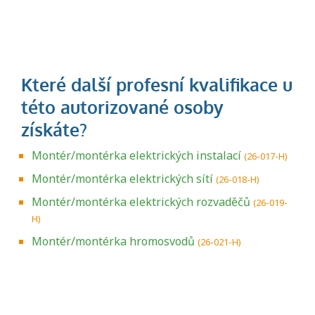
Montér/montérka elektrických instalací
(26-017-H)
Montér/montérka elektrických sítí
(26-018-H)
Montér/montérka elektrických rozvaděčů
(26-019-
H)
Montér/montérka hromosvodů
(26-021-H)
Projděte si seznam profesních kvalifikací.
Víte, jaké dovednosti musíte pro danou
kvalifikaci prokázat?