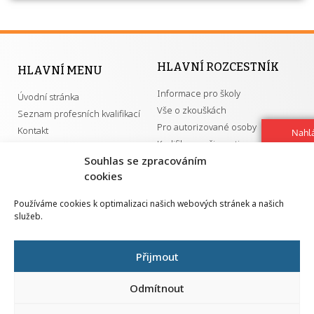
HLAVNÍ ROZCESTNÍK
HLAVNÍ MENU
Informace pro školy
Úvodní stránka
Vše o zkouškách
Seznam profesních kvalifikací
Pro autorizované osoby
Kontakt
Nahlá
Kvalifikace a živnosti
chy
Souhlas se zpracováním
Navrh
vylep
cookies
DŮLEŽITÉ ODKAZY
Používáme cookies k optimalizaci našich webových stránek a našich
služeb.
GDPR
Převodník ÚPK a živností
Národní pedagogický institut ČR
Přehled PK pro splnění MZK
Přijmout
Senovážné náměstí 25
110 00 Praha 1
Odmítnout