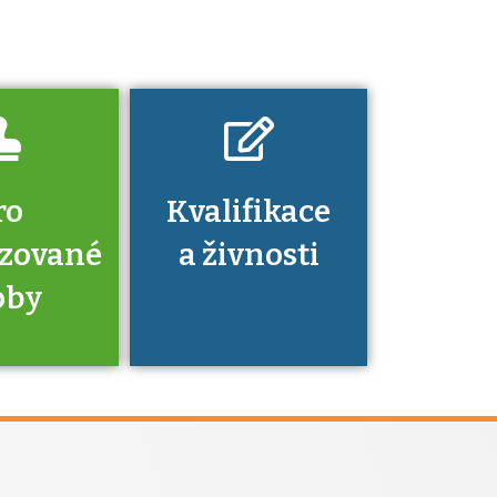
znalosti a
dovednosti
nechat ověřit?
ro
Kvalifikace
izované
a živnosti
oby
je to
zovaná