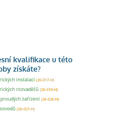
ických instalací
(26-017-H)
rických rozvaděčů
U řady živností je
(26-019-H)
podmínkou k
proudých zařízení
(26-020-H)
jejímu získání
osvodů
(26-021-H)
určitá kvalifikace.
Pro které toto
platí a kde si