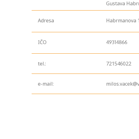
Gustava Habr
Adresa
Habrmanova
IČO
49314866
tel.:
721546022
e-mail:
milos.vacek@v
Projděte si
seznam
profesních
kvalifikací. Víte,
jaké dovednosti
musíte pro danou