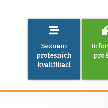
kvalifikaci
prokázat?
Seznam
Info
profesních
pro 
kvalifikací
Víte, že 
máte v
Národní 