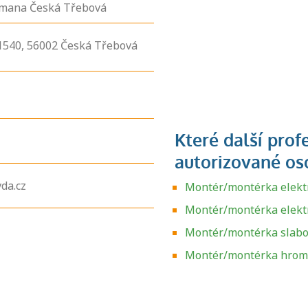
mana Česká Třebová
1540,
56002
Česká Třebová
da.cz
Montér/montérka elektr
Montér/montérka elekt
Montér/montérka slabo
Zjistěte, jak se
přihlásit ke
Montér/montérka hrom
zkoušce a kde
získáte informace
o tom, kdo vás