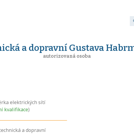
hnická a dopravní Gustava Habr
autorizovaná osoba
ka elektrických sítí
ní kvalifikace
)
 technická a dopravní