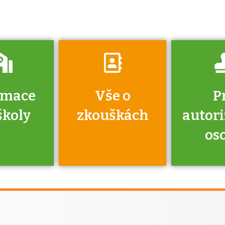
vyzkouší.
rmace
Vše o
P
školy
zkouškách
autor
os
jako škola
 rámci
Kdo 
soustavy
autori