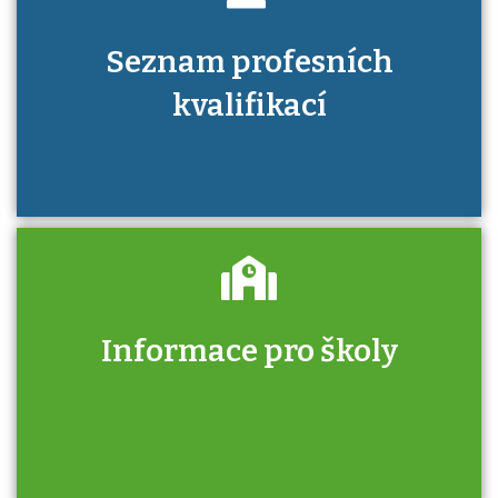
Seznam profesních
kvalifikací
Informace pro školy
Zjistěte, jak se přihlásit ke zkoušce a kde
získáte informace o tom, kdo vás vyzkouší.