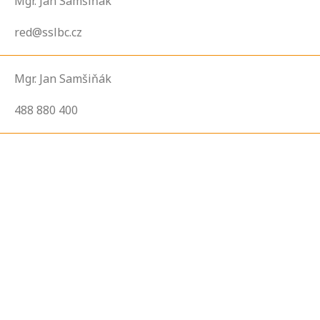
Mgr. Jan Samšiňák
red@sslbc.cz
Mgr. Jan Samšiňák
488 880 400