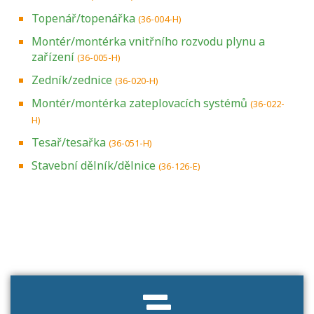
Topenář/topenářka
(36-004-H)
Montér/montérka vnitřního rozvodu plynu a
zařízení
(36-005-H)
Zedník/zednice
(36-020-H)
Montér/montérka zateplovacích systémů
(36-022-
H)
Tesař/tesařka
(36-051-H)
Stavební dělník/dělnice
(36-126-E)
Projděte si seznam profesních kvalifikací.
Víte, jaké dovednosti musíte pro danou
kvalifikaci prokázat?