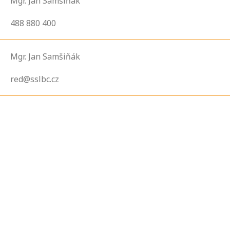
Mgr. Jan Samšiňák
488 880 400
Mgr. Jan Samšiňák
red@sslbc.cz