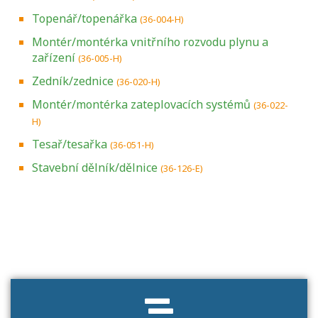
Topenář/topenářka
(36-004-H)
Montér/montérka vnitřního rozvodu plynu a
zařízení
(36-005-H)
Zedník/zednice
(36-020-H)
Montér/montérka zateplovacích systémů
(36-022-
H)
Tesař/tesařka
(36-051-H)
Stavební dělník/dělnice
(36-126-E)
Projděte si seznam profesních kvalifikací.
Víte, jaké dovednosti musíte pro danou
kvalifikaci prokázat?