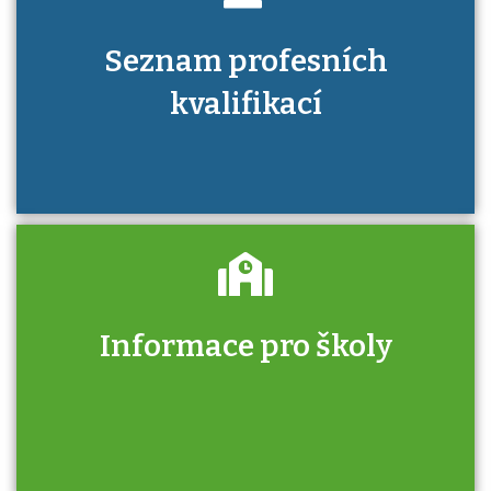
Seznam profesních
kvalifikací
Informace pro školy
Zjistěte, jak se přihlásit ke zkoušce a kde
získáte informace o tom, kdo vás vyzkouší.