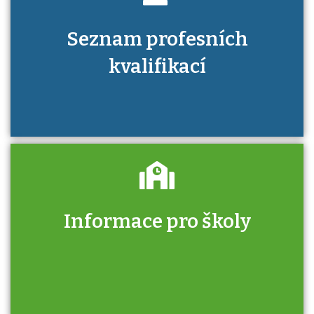
Seznam profesních
kvalifikací
Informace pro školy
Zjistěte, jak se přihlásit ke zkoušce a kde
získáte informace o tom, kdo vás vyzkouší.