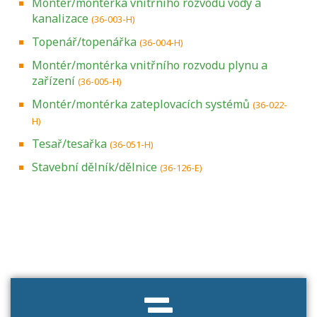
Montér/montérka vnitřního rozvodu vody a
kanalizace
(36-003-H)
Topenář/topenářka
(36-004-H)
Montér/montérka vnitřního rozvodu plynu a
zařízení
(36-005-H)
Montér/montérka zateplovacích systémů
(36-022-
H)
Tesař/tesařka
(36-051-H)
Stavební dělník/dělnice
(36-126-E)
Projděte si seznam profesních kvalifikací.
Víte, jaké dovednosti musíte pro danou
kvalifikaci prokázat?