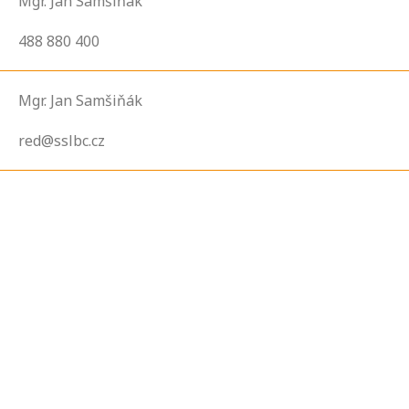
Mgr. Jan Samšiňák
488 880 400
Mgr. Jan Samšiňák
red@sslbc.cz