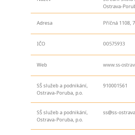
Ostrava-Porub
Adresa
Příčná
1108,
IČO
00575933
Web
www.ss-ostrav
SŠ služeb a podnikání,
910001561
Ostrava-Poruba, p.o.
Projděte si
SŠ služeb a podnikání,
ss@ss-ostrava
seznam
Ostrava-Poruba, p.o.
profesních
kvalifikací. Víte,