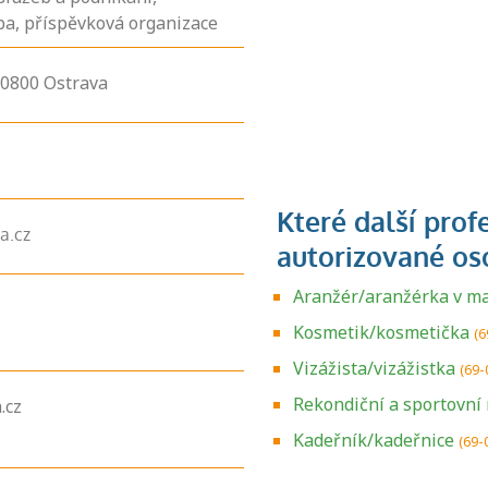
a, příspěvková organizace
70800
Ostrava
a.cz
Aranžér/aranžérka v m
Kosmetik/kosmetička
(6
Vizážista/vizážistka
(69-
Rekondiční a sportovn
.cz
Zjistěte, jak se
přihlásit ke
Kadeřník/kadeřnice
(69-
zkoušce a kde