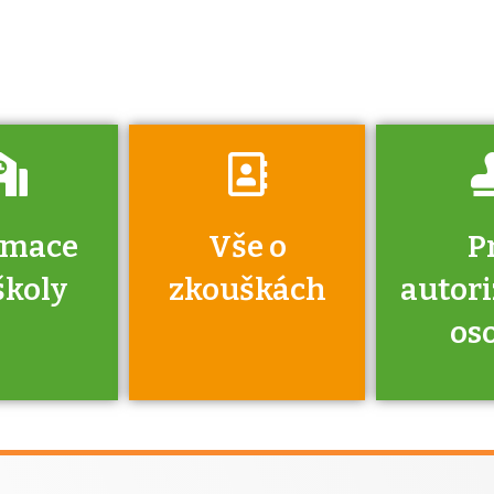
získáte informace
o tom, kdo vás
vyzkouší.
rmace
Vše o
P
školy
zkouškách
autor
os
jako škola
 rámci
Kdo 