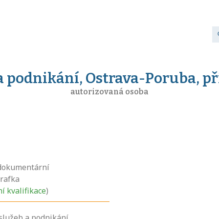
 a podnikání, Ostrava-Poruba, p
autorizovaná osoba
 dokumentární
grafka
ní kvalifikace
)
 služeb a podnikání,