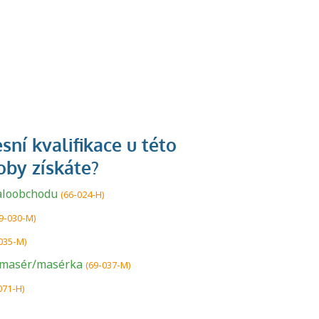
aloobchodu
(66-024-H)
9-030-M)
U řady živností je
035-M)
podmínkou k
í masér/masérka
(69-037-M)
jejímu získání
071-H)
určitá kvalifikace.
Pro které toto