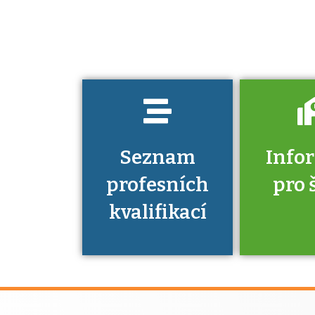
jaké dovednosti
musíte pro danou
kvalifikaci
prokázat?
Seznam
Info
profesních
pro 
kvalifikací
Víte, že 
máte v