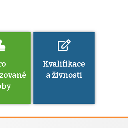
platí a kde si
znalosti a
dovednosti
nechat ověřit?
ro
Kvalifikace
izované
a živnosti
oby
je to