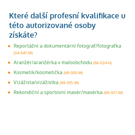
Reportážní a dokumentární fotograf/fotografka
(34-047-M)
Aranžér/aranžérka v maloobchodu
(66-024-H)
Kosmetik/kosmetička
(69-030-M)
Vizážista/vizážistka
(69-035-M)
Rekondiční a sportovní masér/masérka
(69-037-M)
Projděte si seznam profesních kvalifikací.
Víte, jaké dovednosti musíte pro danou
kvalifikaci prokázat?