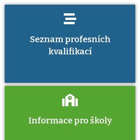
Seznam profesních
kvalifikací
Informace pro školy
Zjistěte, jak se přihlásit ke zkoušce a kde
získáte informace o tom, kdo vás vyzkouší.