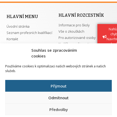
HLAVNÍ ROZCESTNÍK
HLAVNÍ MENU
Informace pro školy
Úvodní stránka
Nahlá
Vše o zkouškách
Seznam profesních kvalifikací
chy
Pro autorizované osoby
Kontakt
Navrh
Kvalifikace a živnosti
vylep
Souhlas se zpracováním
cookies
DŮLEŽITÉ ODKAZY
Používáme cookies k optimalizaci našich webových stránek a našich
služeb.
GDPR
Převodník ÚPK a živností
Národní pedagogický institut ČR
Přehled PK pro splnění MZK
Přijmout
Senovážné náměstí 25
110 00 Praha 1
Odmítnout
Předvolby