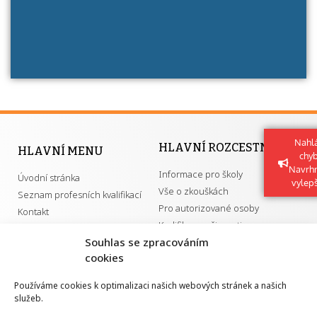
Nahlá
HLAVNÍ ROZCESTNÍK
HLAVNÍ MENU
chy
Navrh
Informace pro školy
Úvodní stránka
vylep
Vše o zkouškách
Seznam profesních kvalifikací
Pro autorizované osoby
Kontakt
Kvalifikace a živnosti
Souhlas se zpracováním
cookies
DŮLEŽITÉ ODKAZY
Používáme cookies k optimalizaci našich webových stránek a našich
služeb.
GDPR
Převodník ÚPK a živností