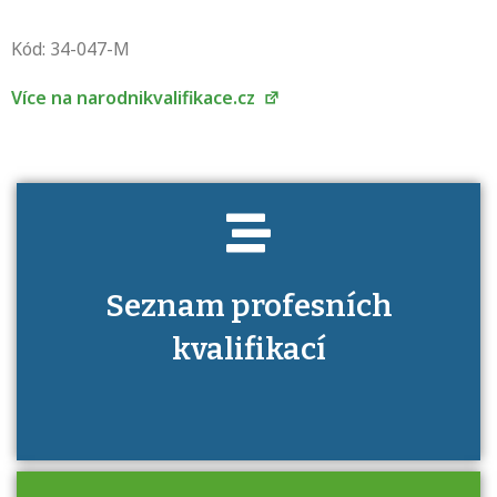
Projděte si seznam profesních kvalifikací.
Víte, jaké dovednosti musíte pro danou
Kód: 34-047-M
kvalifikaci prokázat?
Více na narodnikvalifikace.cz
Seznam profesních
kvalifikací