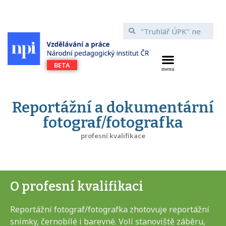
Reportážní a dokumentární
fotograf/fotografka
profesní kvalifikace
O profesní kvalifikaci
Reportážní fotograf/fotografka zhotovuje reportážní
snímky, černobílé i barevné. Volí stanoviště záběru,