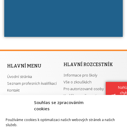
má získání autorizace?
HLAVNÍ ROZCESTNÍK
HLAVNÍ MENU
Informace pro školy
Úvodní stránka
Vše o zkouškách
Seznam profesních kvalifikací
Nahlá
Pro autorizované osoby
Kontakt
chy
Kvalifikace a živnosti
Navrh
Souhlas se zpracováním
vylep
cookies
DŮLEŽITÉ ODKAZY
Používáme cookies k optimalizaci našich webových stránek a našich
služeb.
GDPR