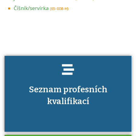
Číšník/servírka
(65-008-H)
Projděte si seznam profesních kvalifikací.
Víte, jaké dovednosti musíte pro danou
kvalifikaci prokázat?
Seznam profesních
kvalifikací