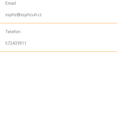
Email
ssphz@ssphzuh.cz
Telefon
572433911