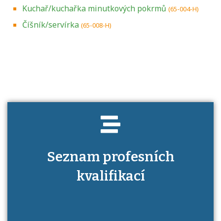
Kuchař/kuchařka minutkových pokrmů
(65-004-H)
Číšník/servírka
(65-008-H)
Projděte si seznam profesních kvalifikací.
Víte, jaké dovednosti musíte pro danou
kvalifikaci prokázat?
Seznam profesních
kvalifikací