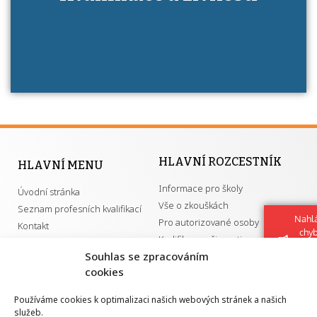
má získání autorizace?
HLAVNÍ ROZCESTNÍK
HLAVNÍ MENU
Informace pro školy
Úvodní stránka
Vše o zkouškách
Seznam profesních kvalifikací
Nahlá
Pro autorizované osoby
Kontakt
chy
Kvalifikace a živnosti
Navrh
Souhlas se zpracováním
vylep
cookies
DŮLEŽITÉ ODKAZY
Používáme cookies k optimalizaci našich webových stránek a našich
služeb.
GDPR