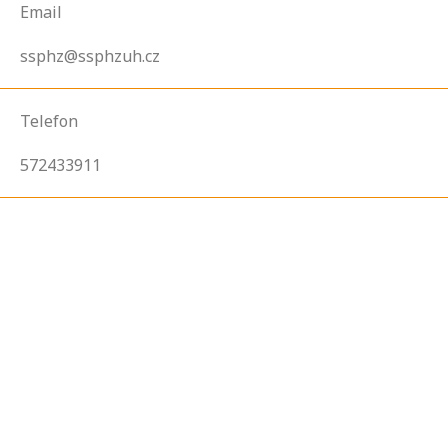
Email
ssphz@ssphzuh.cz
Telefon
572433911