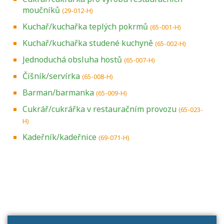
moučníků
(29-012-H)
Kuchař/kuchařka teplých pokrmů
(65-001-H)
Kuchař/kuchařka studené kuchyně
(65-002-H)
Jednoduchá obsluha hostů
(65-007-H)
Číšník/servírka
(65-008-H)
Barman/barmanka
(65-009-H)
Cukrář/cukrářka v restauračním provozu
(65-023-
H)
Kadeřník/kadeřnice
(69-071-H)
Projděte si seznam profesních kvalifikací.
Víte, jaké dovednosti musíte pro danou
kvalifikaci prokázat?