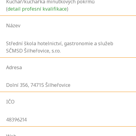
Kuchař/kuchařka minutkových pokrmů
(
detail profesní kvalifikace
)
Název
Střední škola hotelnictví, gastronomie a služeb
SČMSD Šilheřovice, s.r.o.
Adresa
Dolní
356,
74715
Šilheřovice
IČO
48396214