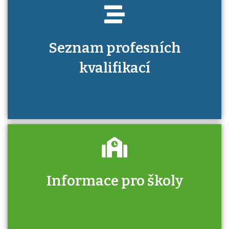
Seznam profesních
kvalifikací
Informace pro školy
Zjistěte, jak se přihlásit ke zkoušce a kde
získáte informace o tom, kdo vás vyzkouší.