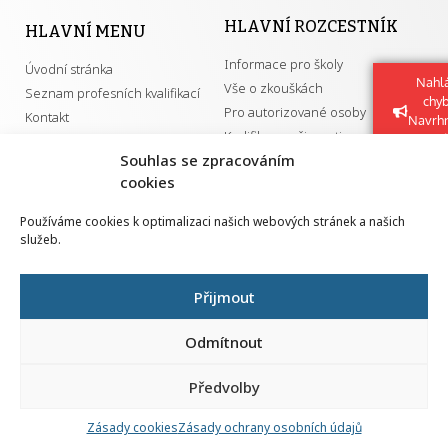
HLAVNÍ ROZCESTNÍK
HLAVNÍ MENU
Informace pro školy
Úvodní stránka
Nahlá
Vše o zkouškách
Seznam profesních kvalifikací
chy
Pro autorizované osoby
Kontakt
Navrh
Kvalifikace a živnosti
vylep
Souhlas se zpracováním
cookies
DŮLEŽITÉ ODKAZY
Používáme cookies k optimalizaci našich webových stránek a našich
služeb.
GDPR
Převodník ÚPK a živností
Národní pedagogický institut ČR
Přehled PK pro splnění MZK
Přijmout
Senovážné náměstí 25
110 00 Praha 1
Odmítnout
Předvolby
Zásady cookies
Zásady ochrany osobních údajů
Všechna práva vyhrazena | 2026