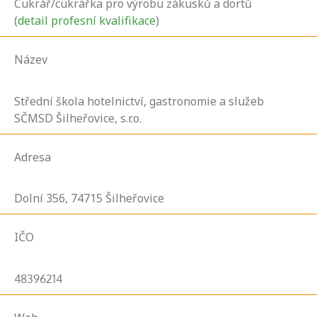
Cukrář/cukrářka pro výrobu zákusků a dortů
(
detail profesní kvalifikace
)
Název
Střední škola hotelnictví, gastronomie a služeb
SČMSD Šilheřovice, s.r.o.
Adresa
Dolní
356,
74715
Šilheřovice
IČO
48396214