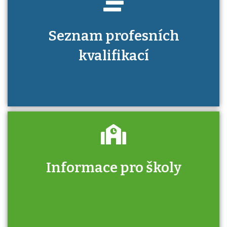
Seznam profesních
kvalifikací
Informace pro školy
Zjistěte, jak se přihlásit ke zkoušce a kde
získáte informace o tom, kdo vás vyzkouší.