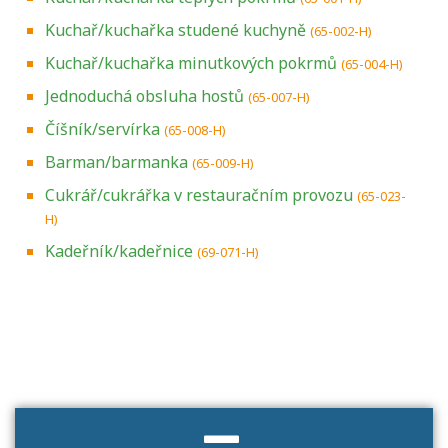
Kuchař/kuchařka studené kuchyně
(65-002-H)
Kuchař/kuchařka minutkových pokrmů
(65-004-H)
Jednoduchá obsluha hostů
(65-007-H)
Číšník/servírka
(65-008-H)
Barman/barmanka
(65-009-H)
Cukrář/cukrářka v restauračním provozu
(65-023-
H)
Kadeřník/kadeřnice
(69-071-H)
Projděte si seznam profesních kvalifikací.
Víte, jaké dovednosti musíte pro danou
kvalifikaci prokázat?