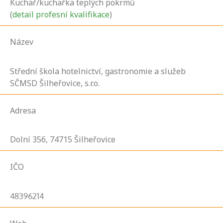
Kuchař/kuchařka teplých pokrmů
(
detail profesní kvalifikace
)
Název
Střední škola hotelnictví, gastronomie a služeb
SČMSD Šilheřovice, s.r.o.
Adresa
Dolní
356,
74715
Šilheřovice
IČO
48396214