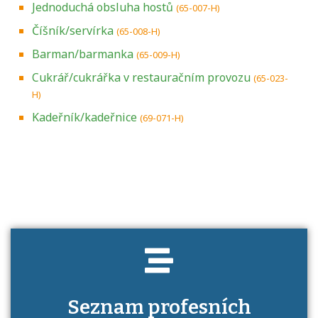
Jednoduchá obsluha hostů
(65-007-H)
Číšník/servírka
(65-008-H)
Barman/barmanka
(65-009-H)
Cukrář/cukrářka v restauračním provozu
(65-023-
H)
Kadeřník/kadeřnice
(69-071-H)
Projděte si seznam profesních kvalifikací.
Víte, jaké dovednosti musíte pro danou
kvalifikaci prokázat?
Seznam profesních