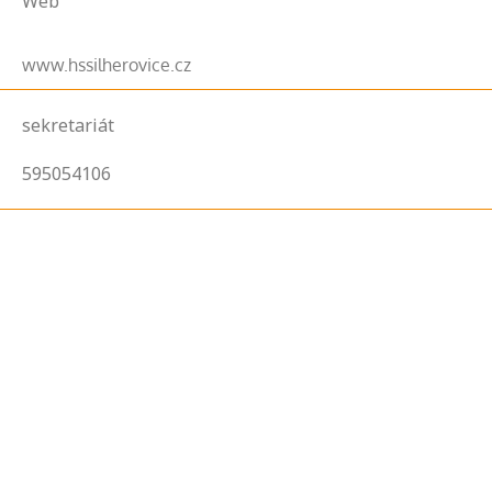
Web
www.hssilherovice.cz
sekretariát
595054106