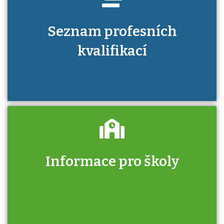
Seznam profesních
kvalifikací
Informace pro školy
Zjistěte, jak se přihlásit ke zkoušce a kde
získáte informace o tom, kdo vás vyzkouší.