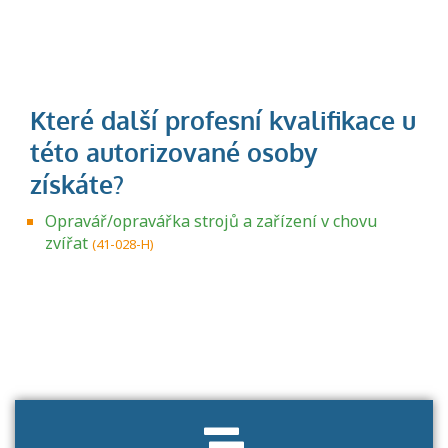
Opravář/opravářka strojů a zařízení v chovu
zvířat
(41-028-H)
Projděte si seznam profesních kvalifikací.
Víte, jaké dovednosti musíte pro danou
kvalifikaci prokázat?