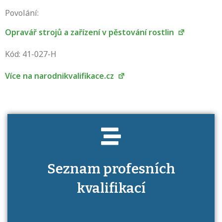
Povolání:
Opravář strojů a zařízení v pěstování rostlin
Projděte si seznam profesních kvalifikací.
Víte, jaké dovednosti musíte pro danou
Kód: 41-027-H
kvalifikaci prokázat?
Více na narodnikvalifikace.cz
Seznam profesních
kvalifikací