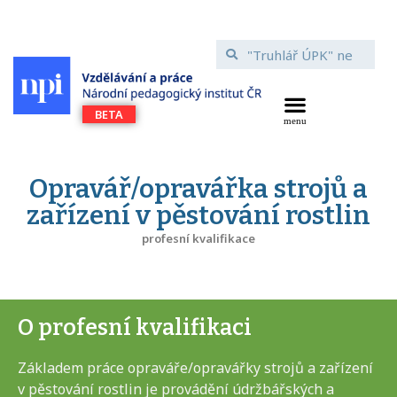
Opravář/opravářka strojů a
zařízení v pěstování rostlin
profesní kvalifikace
O profesní kvalifikaci
Základem práce opraváře/opravářky strojů a zařízení
v pěstování rostlin je provádění údržbářských a