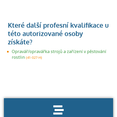
Opravář/opravářka strojů a zařízení v pěstování
rostlin
(41-027-H)
Projděte si seznam profesních kvalifikací.
Víte, jaké dovednosti musíte pro danou
kvalifikaci prokázat?