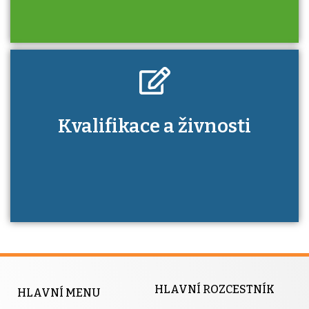
Kdo je to autorizovaná osoba a jaké výhody
Kvalifikace a živnosti
má získání autorizace?
HLAVNÍ ROZCESTNÍK
HLAVNÍ MENU