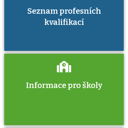
Seznam profesních
kvalifikací
Informace pro školy
Zjistěte, jak se přihlásit ke zkoušce a kde
získáte informace o tom, kdo vás vyzkouší.