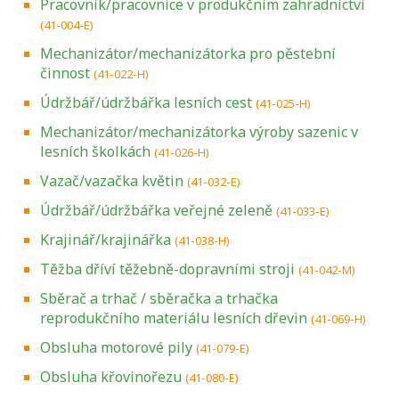
Pracovník/pracovnice v produkčním zahradnictví
(41-004-E)
Mechanizátor/mechanizátorka pro pěstební
činnost
(41-022-H)
Údržbář/údržbářka lesních cest
(41-025-H)
Mechanizátor/mechanizátorka výroby sazenic v
lesních školkách
(41-026-H)
Vazač/vazačka květin
(41-032-E)
Údržbář/údržbářka veřejné zeleně
(41-033-E)
Krajinář/krajinářka
(41-038-H)
Těžba dříví těžebně-dopravními stroji
(41-042-M)
Sběrač a trhač / sběračka a trhačka
reprodukčního materiálu lesních dřevin
(41-069-H)
Obsluha motorové pily
(41-079-E)
Obsluha křovinořezu
(41-080-E)