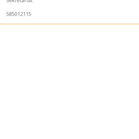
Sekretariát
585012115