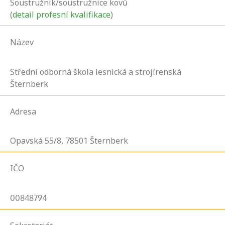
Soustružník/soustružnice kovů
(
detail profesní kvalifikace
)
Název
Střední odborná škola lesnická a strojírenská
Šternberk
Adresa
Opavská
55/8,
78501
Šternberk
IČO
00848794