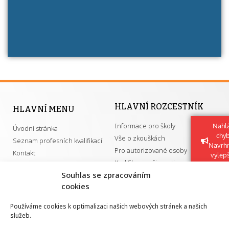
HLAVNÍ ROZCESTNÍK
HLAVNÍ MENU
Informace pro školy
Nahlá
Úvodní stránka
chy
Vše o zkouškách
Seznam profesních kvalifikací
Navrh
Pro autorizované osoby
Kontakt
vylep
Kvalifikace a živnosti
Souhlas se zpracováním
cookies
DŮLEŽITÉ ODKAZY
Používáme cookies k optimalizaci našich webových stránek a našich
služeb.
GDPR
Převodník ÚPK a živností