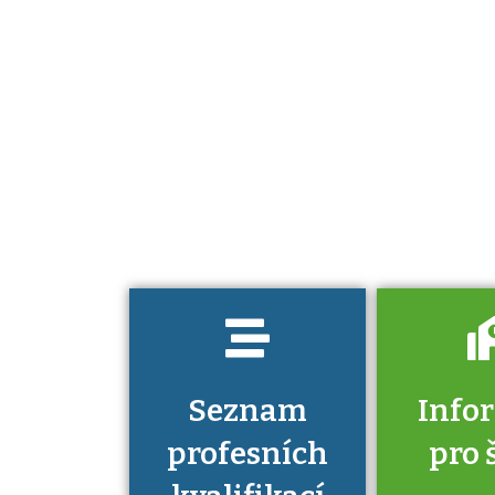
Projděte si
seznam
profesních
kvalifikací. Víte,
jaké dovednosti
musíte pro danou
kvalifikaci
prokázat?
Seznam
Info
profesních
pro 