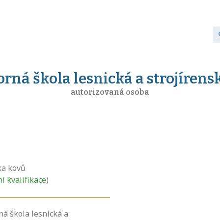
rná škola lesnická a strojíren
autorizovaná osoba
ka kovů
ní kvalifikace
)
ná škola lesnická a