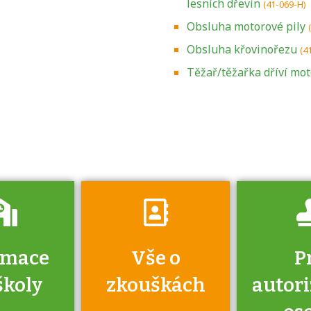
lesních dřevin
(41-069-H)
Obsluha motorové pily
Obsluha křovinořezu
(4
Zjistěte, jak se
přihlásit ke
Těžař/těžařka dříví mo
zkoušce a kde
získáte informace
o tom, kdo vás
vyzkouší.
rmace
Vše o
P
školy
zkouškách
autor