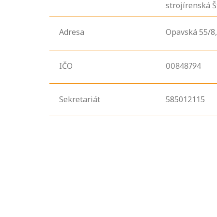
strojírenská 
Adresa
Opavská
55/8
IČO
00848794
Sekretariát
585012115