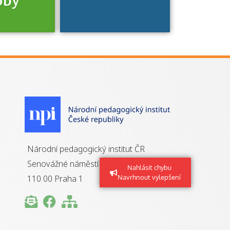
oby
je to
zovaná
a jaké
á získání
izace?
Národní pedagogický institut ČR
Senovážné náměstí 25
Nahlásit chybu
110 00 Praha 1
Navrhnout vylepšení