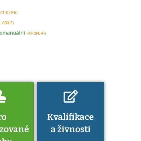
U řady živností je
(41-079-E)
podmínkou k
1-080-E)
jejímu získání
tomanuální
(41-090-H)
určitá kvalifikace.
Pro které toto
platí a kde si
znalosti a
dovednosti
nechat ověřit?
ro
Kvalifikace
izované
a živnosti