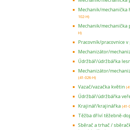
Mechanik/mechanička p
Mechanik/mechanička h
102-H)
Mechanik/mechanička p
H)
Pracovník/pracovnice v
Mechanizátor/mechaniz
Údržbář/údržbářka lesn
Mechanizátor/mechanizá
(41-026-H)
Vazač/vazačka květin
(4
Údržbář/údržbářka veř
Krajinář/krajinářka
(41-
Těžba dříví těžebně-dop
Sběrač a trhač / sběra