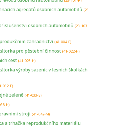
řevodů osobních automobilů
(23-101-H)
nacích agregátů osobních automobilů
(23-
říslušenství osobních automobilů
(23-103-
 produkčním zahradnictví
(41-004-E)
átorka pro pěstební činnost
(41-022-H)
ích cest
(41-025-H)
torka výroby sazenic v lesních školkách
1-032-E)
ejné zeleně
(41-033-E)
038-H)
ravními stroji
(41-042-M)
čka a trhačka reprodukčního materiálu