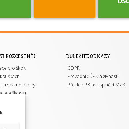
os
jako škola
 rámci
Kdo 
soustavy
autori
ací jisté
osoba 
NÍ ROZCESTNÍK
DŮLEŽITÉ ODKAZY
y při
výhody m
ace pro školy
ávání
GDPR
autor
izací?
zkouškách
Převodník ÚPK a živností
torizované osoby
Přehled PK pro splnění MZK
kace a živnosti
b.