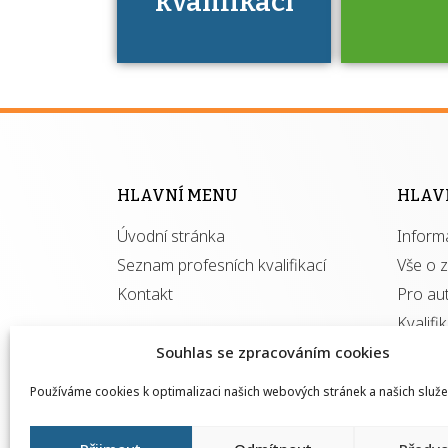
kvalifikací
Víte, že 
máte v
Národní 
kvalifik
HLAVNÍ MENU
HLAV
výhod
Úvodní stránka
Inform
získ
autor
Seznam profesních kvalifikací
Vše o 
Kontakt
Pro au
Kvalifi
Souhlas se zpracováním cookies
Používáme cookies k optimalizaci našich webových stránek a našich služe