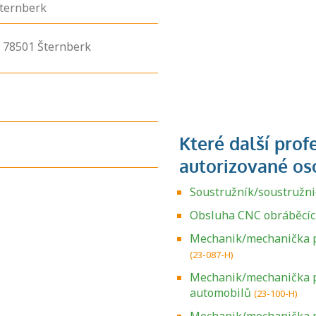
Šternberk
,
78501
Šternberk
Soustružník/soustružni
Obsluha CNC obráběcíc
Mechanik/mechanička p
(23-087-H)
Mechanik/mechanička p
automobilů
(23-100-H)