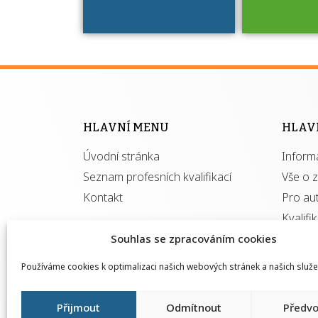
Víte, že 
máte v
Národní 
kvalifik
HLAVNÍ MENU
HLAV
výhod
Úvodní stránka
Inform
získ
autor
Seznam profesních kvalifikací
Vše o 
Kontakt
Pro au
Kvalifi
Souhlas se zpracováním cookies
Používáme cookies k optimalizaci našich webových stránek a našich služe
Přijmout
Odmítnout
Předvo