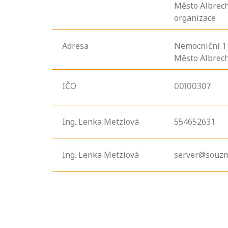
Město Albrech
organizace
Adresa
Nemocniční
1
Město Albrech
IČO
00100307
Ing. Lenka Metzlová
554652631
Ing. Lenka Metzlová
server@souzm