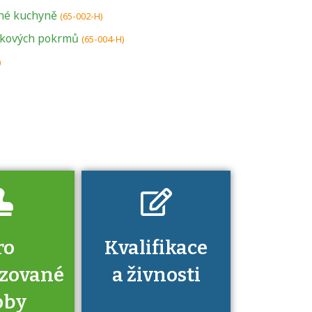
né kuchyně
U řady živností je
(65-002-H)
podmínkou k
tkových pokrmů
(65-004-H)
jejímu získání
)
určitá kvalifikace.
Pro které toto
platí a kde si
znalosti a
dovednosti
nechat ověřit?
ro
Kvalifikace
izované
a živnosti
oby