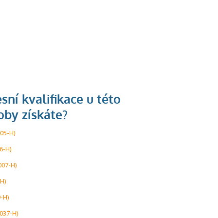
005-H)
6-H)
007-H)
-H)
9-H)
-037-H)