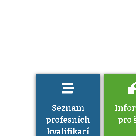
Projděte si
seznam
profesních
kvalifikací. Víte,
jaké dovednosti
musíte pro danou
kvalifikaci
prokázat?
Seznam
Info
profesních
pro 
kvalifikací