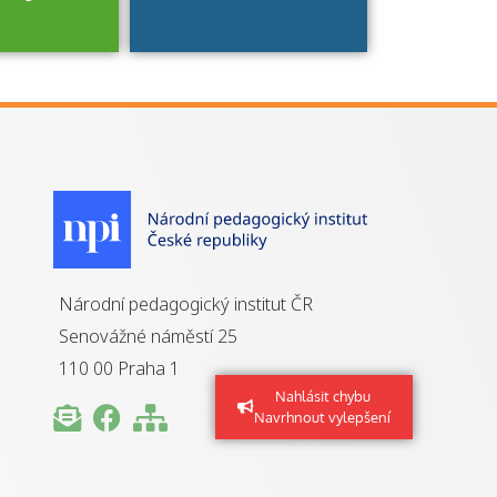
je to
zovaná
a jaké
á získání
izace?
Národní pedagogický institut ČR
Senovážné náměstí 25
110 00 Praha 1
Nahlásit chybu
Navrhnout vylepšení