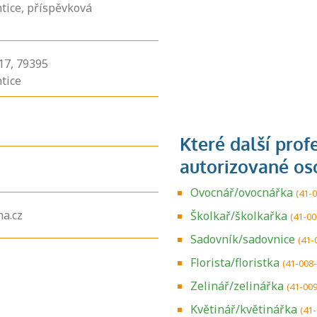
tice, příspěvková
17,
79395
tice
Ovocnář/ovocnářka
(41-
a.cz
Školkař/školkařka
(41-00
Sadovník/sadovnice
(41-
Florista/floristka
(41-008
Zelinář/zelinářka
(41-00
Květinář/květinářka
(41