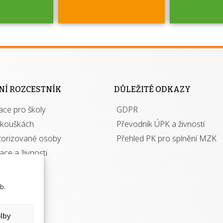
jako škola
 rámci
Kdo 
soustavy
autori
ací jisté
osoba 
NÍ ROZCESTNÍK
DŮLEŽITÉ ODKAZY
y při
výhody m
ace pro školy
ávání
GDPR
autor
izací?
zkouškách
Převodník ÚPK a živností
torizované osoby
Přehled PK pro splnění MZK
kace a živnosti
b.
lby