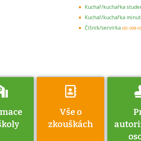
Kuchař/kuchařka stude
Kuchař/kuchařka minu
Zjistěte, jak se
přihlásit ke
Číšník/servírka
(65-008-H
zkoušce a kde
získáte informace
o tom, kdo vás
vyzkouší.
rmace
Vše o
P
školy
zkouškách
autor
os