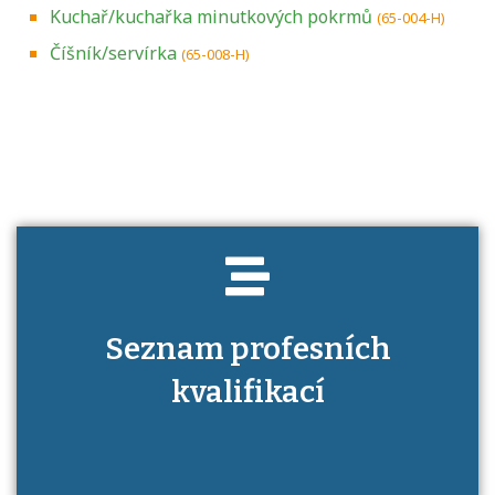
Kuchař/kuchařka minutkových pokrmů
(65-004-H)
Číšník/servírka
(65-008-H)
Projděte si seznam profesních kvalifikací.
Víte, jaké dovednosti musíte pro danou
kvalifikaci prokázat?
Seznam profesních
kvalifikací