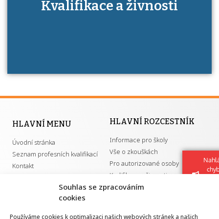
Kdo je to autorizovaná osoba a jaké výhody
Kvalifikace a živnosti
má získání autorizace?
HLAVNÍ ROZCESTNÍK
HLAVNÍ MENU
Informace pro školy
Úvodní stránka
Vše o zkouškách
Seznam profesních kvalifikací
Nahlá
Pro autorizované osoby
Kontakt
chy
Kvalifikace a živnosti
Navrh
Souhlas se zpracováním
vylep
cookies
DŮLEŽITÉ ODKAZY
Používáme cookies k optimalizaci našich webových stránek a našich