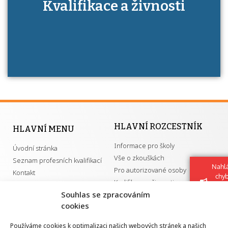
Kdo je to autorizovaná osoba a jaké výhody
Kvalifikace a živnosti
má získání autorizace?
HLAVNÍ ROZCESTNÍK
HLAVNÍ MENU
Informace pro školy
Úvodní stránka
Vše o zkouškách
Seznam profesních kvalifikací
Nahlá
Pro autorizované osoby
Kontakt
chy
Kvalifikace a živnosti
Navrh
Souhlas se zpracováním
vylep
cookies
DŮLEŽITÉ ODKAZY
Používáme cookies k optimalizaci našich webových stránek a našich