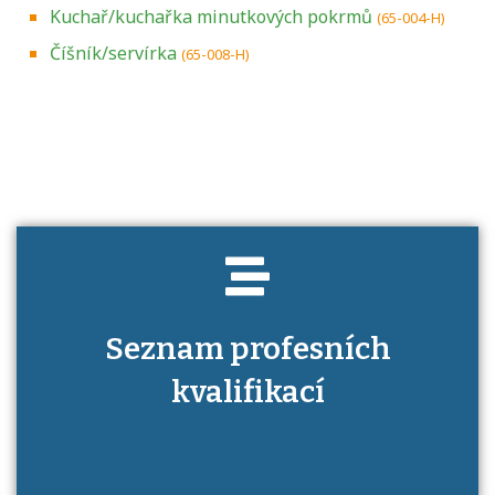
Kuchař/kuchařka minutkových pokrmů
(65-004-H)
Číšník/servírka
(65-008-H)
Projděte si seznam profesních kvalifikací.
Víte, jaké dovednosti musíte pro danou
kvalifikaci prokázat?
Seznam profesních
kvalifikací