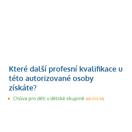
Chůva pro děti v dětské skupině
(69-073-M)
Projděte si seznam profesních kvalifikací.
Víte, jaké dovednosti musíte pro danou
kvalifikaci prokázat?