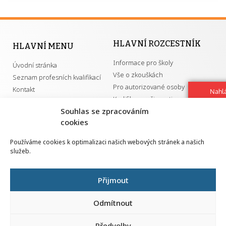
HLAVNÍ ROZCESTNÍK
HLAVNÍ MENU
Informace pro školy
Úvodní stránka
Vše o zkouškách
Seznam profesních kvalifikací
Pro autorizované osoby
Kontakt
Nahlá
Kvalifikace a živnosti
chy
Souhlas se zpracováním
Navrh
vylep
cookies
DŮLEŽITÉ ODKAZY
Používáme cookies k optimalizaci našich webových stránek a našich
služeb.
GDPR
Převodník ÚPK a živností
Národní pedagogický institut ČR
Přehled PK pro splnění MZK
Přijmout
Senovážné náměstí 25
110 00 Praha 1
Odmítnout
Předvolby