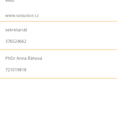
Web
www.sossusice.cz
sekretariát
376524662
PhDr. Anna Řáhová
721019818