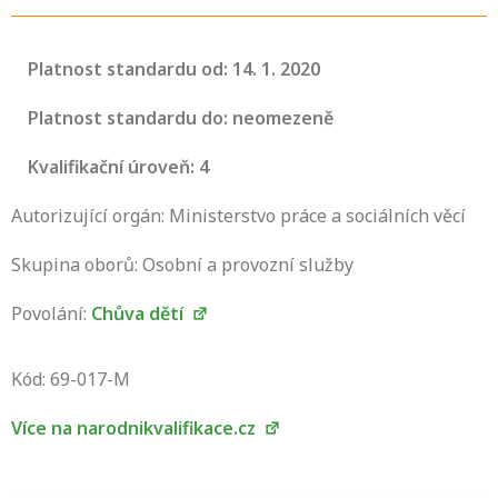
Platnost standardu od: 14. 1. 2020
Platnost standardu do: neomezeně
Kvalifikační úroveň: 4
Autorizující orgán: Ministerstvo práce a sociálních věcí
Skupina oborů: Osobní a provozní služby
Povolání:
Chůva dětí
Projděte si seznam profesních kvalifikací.
Víte, jaké dovednosti musíte pro danou
Kód: 69-017-M
kvalifikaci prokázat?
Více na narodnikvalifikace.cz