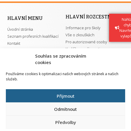
HLAVNÍ ROZCESTNÍK
HLAVNÍ MENU
Nahlá
chy
Informace pro školy
Úvodní stránka
Navrh
Vše o zkouškách
vylep
Seznam profesních kvalifikací
Pro autorizované osoby
Kontakt
Kvalifikace a živnosti
Souhlas se zpracováním
cookies
DŮLEŽITÉ ODKAZY
Používáme cookies k optimalizaci našich webových stránek a našich
služeb.
GDPR
Převodník ÚPK a živností
Národní pedagogický institut ČR
Přehled PK pro splnění MZK
Přijmout
Senovážné náměstí 25
110 00 Praha 1
Odmítnout
Předvolby