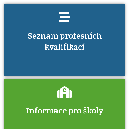
Seznam profesních
kvalifikací
Informace pro školy
Zjistěte, jak se přihlásit ke zkoušce a kde
získáte informace o tom, kdo vás vyzkouší.