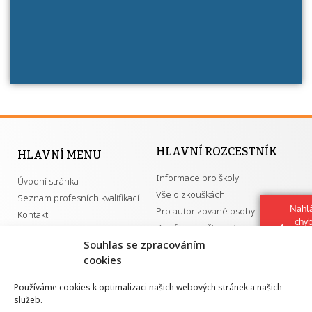
HLAVNÍ ROZCESTNÍK
HLAVNÍ MENU
Informace pro školy
Úvodní stránka
Vše o zkouškách
Seznam profesních kvalifikací
Nahlá
Pro autorizované osoby
Kontakt
chy
Kvalifikace a živnosti
Navrh
Souhlas se zpracováním
vylep
cookies
DŮLEŽITÉ ODKAZY
Používáme cookies k optimalizaci našich webových stránek a našich
služeb.
GDPR