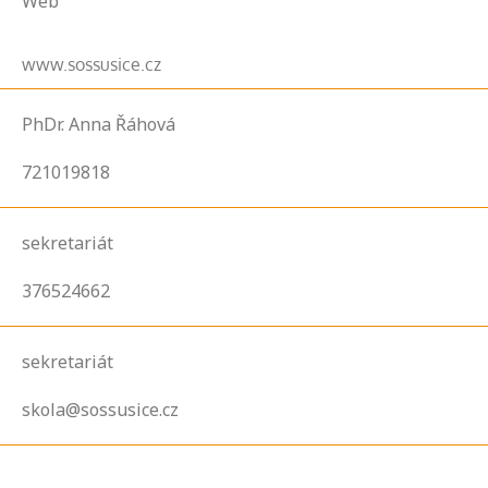
Web
www.sossusice.cz
PhDr. Anna Řáhová
721019818
sekretariát
376524662
sekretariát
skola@sossusice.cz