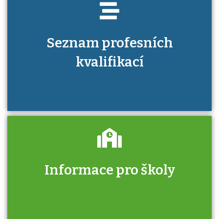
Seznam profesních
kvalifikací
Informace pro školy
Zjistěte, jak se přihlásit ke zkoušce a kde
získáte informace o tom, kdo vás vyzkouší.