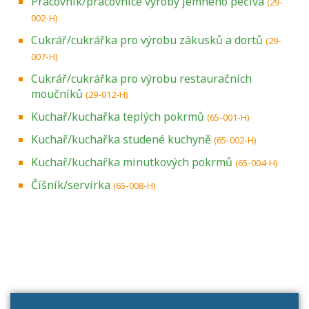
Pracovník/pracovnice výroby jemného pečiva
(29-
002-H)
Cukrář/cukrářka pro výrobu zákusků a dortů
(29-
007-H)
Cukrář/cukrářka pro výrobu restauračních
moučníků
(29-012-H)
Kuchař/kuchařka teplých pokrmů
(65-001-H)
Kuchař/kuchařka studené kuchyně
(65-002-H)
Kuchař/kuchařka minutkových pokrmů
(65-004-H)
Číšník/servírka
(65-008-H)
Projděte si seznam profesních kvalifikací.
Víte, jaké dovednosti musíte pro danou
kvalifikaci prokázat?