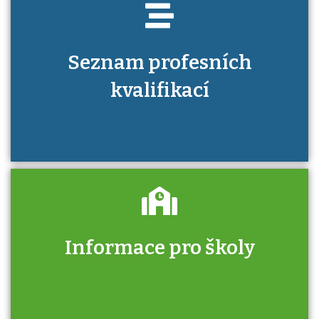
Seznam profesních
kvalifikací
Informace pro školy
Zjistěte, jak se přihlásit ke zkoušce a kde
získáte informace o tom, kdo vás vyzkouší.