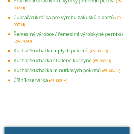
Pracovník/pracovnice výroby jemného pečiva
(29-
002-H)
Cukrář/cukrářka pro výrobu zákusků a dortů
(29-
007-H)
Řemeslný výrobce / řemeslná výrobkyně perníků
(29-042-H)
Kuchař/kuchařka teplých pokrmů
(65-001-H)
Kuchař/kuchařka studené kuchyně
(65-002-H)
Kuchař/kuchařka minutkových pokrmů
(65-004-H)
Číšník/servírka
(65-008-H)
Projděte si seznam profesních kvalifikací.
Víte, jaké dovednosti musíte pro danou
kvalifikaci prokázat?