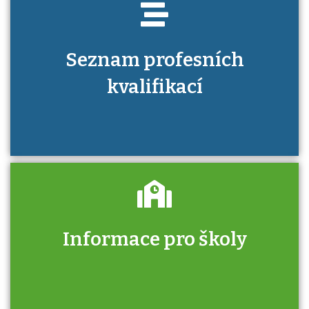
Seznam profesních
kvalifikací
Informace pro školy
Zjistěte, jak se přihlásit ke zkoušce a kde
získáte informace o tom, kdo vás vyzkouší.