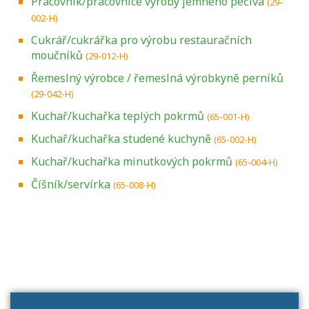
Pracovník/pracovnice výroby jemného pečiva
(29-
002-H)
Cukrář/cukrářka pro výrobu restauračních
moučníků
(29-012-H)
Řemeslný výrobce / řemeslná výrobkyně perníků
(29-042-H)
Kuchař/kuchařka teplých pokrmů
(65-001-H)
Kuchař/kuchařka studené kuchyně
(65-002-H)
Kuchař/kuchařka minutkových pokrmů
(65-004-H)
Číšník/servírka
(65-008-H)
Projděte si seznam profesních kvalifikací.
Víte, jaké dovednosti musíte pro danou
kvalifikaci prokázat?