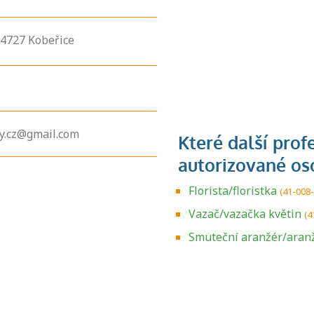
74727
Kobeřice
y.cz@gmail.com
Florista/floristka
(41-008
Vazač/vazačka květin
(4
Zjistěte, jak se
přihlásit ke
Smuteční aranžér/aran
zkoušce a kde
získáte informace
o tom, kdo vás
vyzkouší.