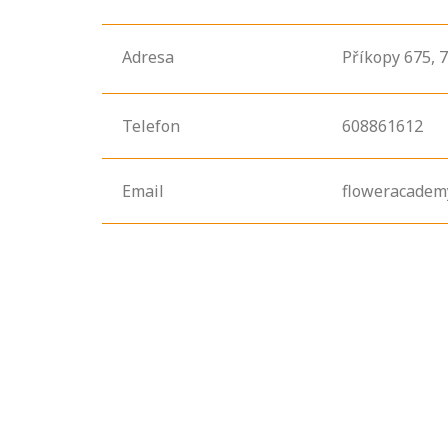
Adresa
Příkopy
675,
Telefon
608861612
Email
floweracadem
Projděte si
seznam
profesních
kvalifikací. Víte,
jaké dovednosti
musíte pro danou
kvalifikaci