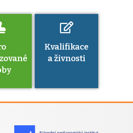
nechat ověřit?
ro
Kvalifikace
izované
a živnosti
oby
je to
zovaná
a jaké
á získání