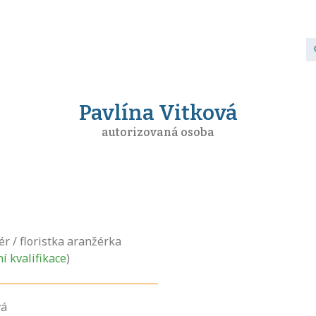
Pavlína Vitková
autorizovaná osoba
ér / floristka aranžérka
ní kvalifikace
)
vá