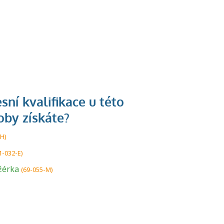
U řady živností je
-H)
podmínkou k
1-032-E)
jejímu získání
žérka
(69-055-M)
určitá kvalifikace.
Pro které toto
platí a kde si
znalosti a
dovednosti