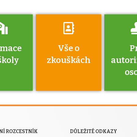
rmace
Vše o
P
školy
zkouškách
autor
os
jako škola
 rámci
Kdo 
soustavy
autori
ací jisté
osoba 
NÍ ROZCESTNÍK
DŮLEŽITÉ ODKAZY
y při
výhody m