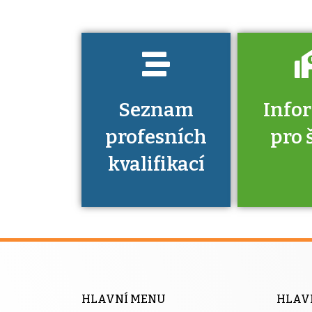
prokázat?
Seznam
Info
profesních
pro 
kvalifikací
Víte, že 
máte v
Národní 
kvalifik
HLAVNÍ MENU
HLAV
výhod