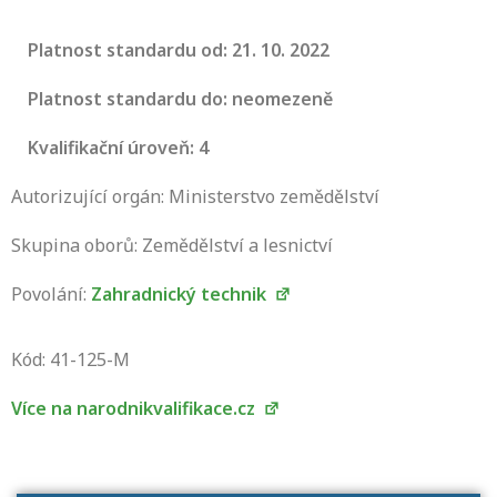
Platnost standardu od: 21. 10. 2022
Platnost standardu do: neomezeně
Kvalifikační úroveň: 4
Autorizující orgán: Ministerstvo zemědělství
Skupina oborů: Zemědělství a lesnictví
Povolání:
Zahradnický technik
Projděte si seznam profesních kvalifikací.
Víte, jaké dovednosti musíte pro danou
Kód: 41-125-M
kvalifikaci prokázat?
Více na narodnikvalifikace.cz