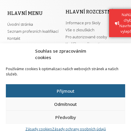
HLAVNÍ ROZCESTNÍK
HLAVNÍ MENU
Nahlá
chy
Informace pro školy
Úvodní stránka
Navrh
Vše o zkouškách
Seznam profesních kvalifikací
vylep
Pro autorizované osoby
Kontakt
Kvalifikace a živnosti
Souhlas se zpracováním
cookies
DŮLEŽITÉ ODKAZY
Používáme cookies k optimalizaci našich webových stránek a našich
služeb.
GDPR
Převodník ÚPK a živností
Národní pedagogický institut ČR
Přehled PK pro splnění MZK
Přijmout
Senovážné náměstí 25
110 00 Praha 1
Odmítnout
Předvolby
Zásady cookies
Zásady ochrany osobních údajů
Všechna práva vyhrazena | 2026