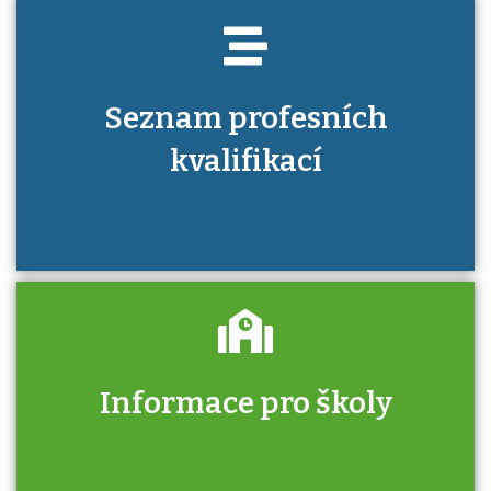
Seznam profesních
kvalifikací
Informace pro školy
Zjistěte, jak se přihlásit ke zkoušce a kde
získáte informace o tom, kdo vás vyzkouší.