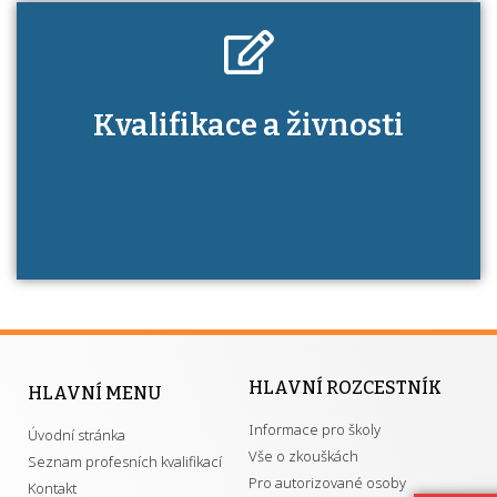
Kdo je to autorizovaná osoba a jaké výhody
Kvalifikace a živnosti
má získání autorizace?
HLAVNÍ ROZCESTNÍK
HLAVNÍ MENU
Informace pro školy
Úvodní stránka
Vše o zkouškách
Seznam profesních kvalifikací
Pro autorizované osoby
Kontakt