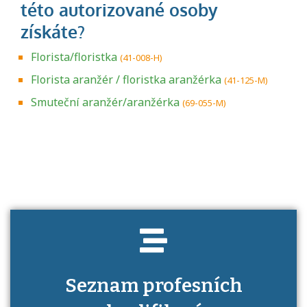
Florista/floristka
(41-008-H)
Florista aranžér / floristka aranžérka
(41-125-M)
Smuteční aranžér/aranžérka
(69-055-M)
Projděte si seznam profesních kvalifikací.
Víte, jaké dovednosti musíte pro danou
kvalifikaci prokázat?
Seznam profesních