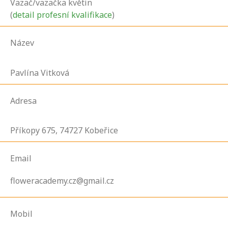
Vazač/vazačka květin
(
detail profesní kvalifikace
)
Název
Pavlína Vitková
Adresa
Příkopy
675,
74727
Kobeřice
Email
floweracademy.cz@gmail.cz
Mobil