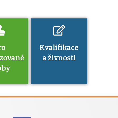
dovednosti
nechat ověřit?
ro
Kvalifikace
izované
a živnosti
oby
je to
zovaná
a jaké