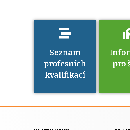
kvalifikaci
prokázat?
Seznam
Info
profesních
pro 
kvalifikací
Víte, že 
máte v
Národní 
kvalifik