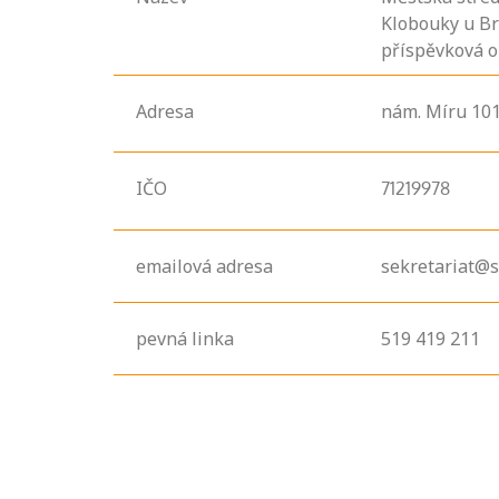
Klobouky u Br
příspěvková o
Adresa
nám. Míru
10
IČO
71219978
emailová adresa
sekretariat@s
pevná linka
519 419 211
Projděte si
seznam
profesních
kvalifikací. Víte,
jaké dovednosti
musíte pro danou