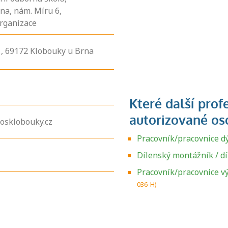
na, nám. Míru 6,
rganizace
1,
69172
Klobouky u Brna
osklobouky.cz
Pracovník/pracovnice d
Dílenský montážník / d
Zjistěte, jak se
Pracovník/pracovnice v
přihlásit ke
036-H)
zkoušce a kde
získáte informace
o tom, kdo vás