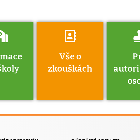
vyzkouší.
rmace
Vše o
P
školy
zkouškách
autor
os
jako škola
 rámci
Kdo 
soustavy
autori
ací jisté
osoba 