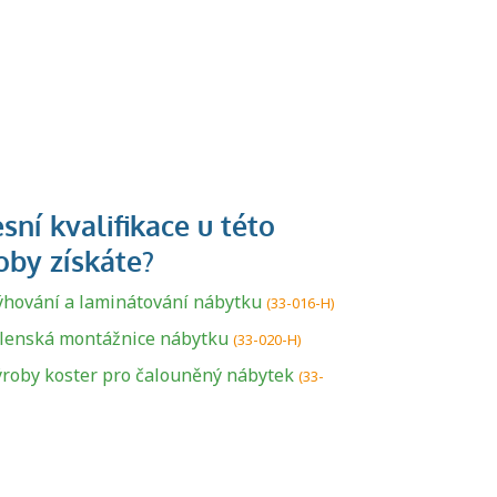
ýhování a laminátování nábytku
(33-016-H)
U řady živností je
ílenská montážnice nábytku
(33-020-H)
podmínkou k
ýroby koster pro čalouněný nábytek
(33-
jejímu získání
určitá kvalifikace.
Pro které toto
platí a kde si
znalosti a