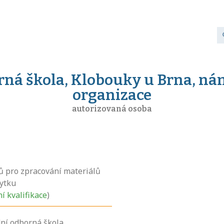
rná škola, Klobouky u Brna, nám
organizace
autorizovaná osoba
ů pro zpracování materiálů
ytku
ní kvalifikace
)
ní odborná škola,