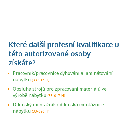
Pracovník/pracovnice dýhování a laminátování
nábytku
(33-016-H)
Obsluha strojů pro zpracování materiálů ve
výrobě nábytku
(33-017-H)
Dílenský montážník / dílenská montážnice
nábytku
(33-020-H)
Projděte si seznam profesních kvalifikací.
Víte, jaké dovednosti musíte pro danou
kvalifikaci prokázat?