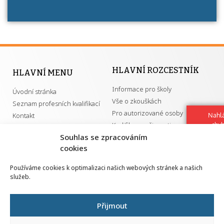
HLAVNÍ ROZCESTNÍK
HLAVNÍ MENU
Informace pro školy
Úvodní stránka
Vše o zkouškách
Seznam profesních kvalifikací
Pro autorizované osoby
Kontakt
Nahlá
Kvalifikace a živnosti
chy
Navrh
Souhlas se zpracováním
vylep
cookies
DŮLEŽITÉ ODKAZY
Používáme cookies k optimalizaci našich webových stránek a našich
služeb.
GDPR
Převodník ÚPK a živností
Národní pedagogický institut ČR
Přehled PK pro splnění MZK
Přijmout
Senovážné náměstí 25
110 00 Praha 1