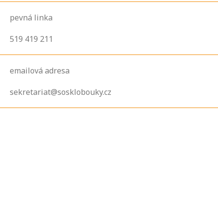
pevná linka
519 419 211
emailová adresa
sekretariat@sosklobouky.cz