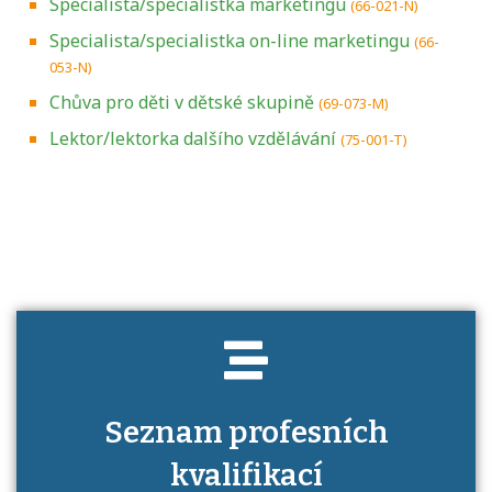
Specialista/specialistka marketingu
(66-021-N)
Specialista/specialistka on-line marketingu
(66-
053-N)
Chůva pro děti v dětské skupině
(69-073-M)
Lektor/lektorka dalšího vzdělávání
(75-001-T)
Projděte si seznam profesních kvalifikací.
Víte, jaké dovednosti musíte pro danou
kvalifikaci prokázat?
Seznam profesních
kvalifikací