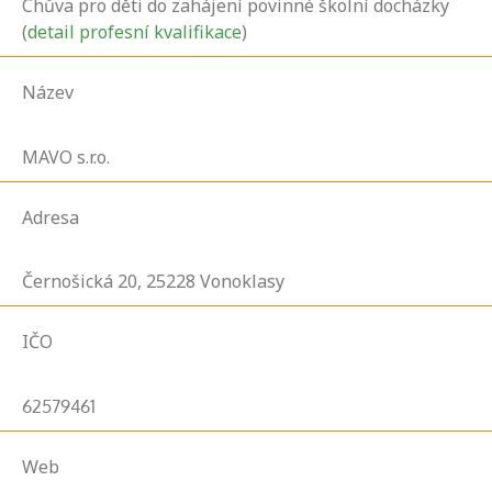
Chůva pro děti do zahájení povinné školní docházky
(
detail profesní kvalifikace
)
Název
MAVO s.r.o.
Adresa
Černošická
20,
25228
Vonoklasy
IČO
62579461
Web