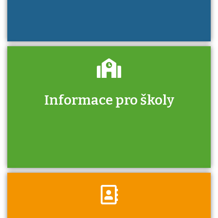
Informace pro školy
Zjistěte, jak se přihlásit ke zkoušce a kde
získáte informace o tom, kdo vás vyzkouší.
Víte, že jako škola máte v rámci Národní