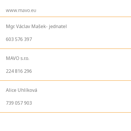
www.mavo.eu
Mgr. Václav Mašek- jednatel
603 576 397
MAVO s.r.o.
224 816 296
Alice Uhlíková
739 057 903