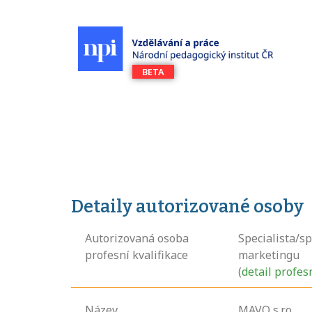
Detaily autorizované osoby
Autorizovaná osoba
Specialista/sp
profesní kvalifikace
marketingu
(
detail profes
Název
MAVO s.r.o.