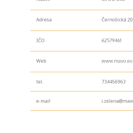
Adresa
Černošická
20
IČO
62579461
Web
www.mavo.eu
tel.
734456963
e-mail
i.zelena@mav
Projděte si
seznam
profesních
kvalifikací. Víte,