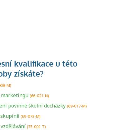
008-M)
a marketingu
(66-021-N)
ení povinné školní docházky
U řady živností je
(69-017-M)
podmínkou k
 skupině
(69-073-M)
jejímu získání
 vzdělávání
(75-001-T)
určitá kvalifikace.
Pro které toto