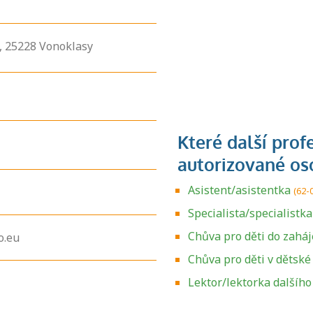
,
25228
Vonoklasy
Asistent/asistentka
(62-
Specialista/specialistk
Chůva pro děti do zaháj
o.eu
Chůva pro děti v dětské
Zjistěte, jak se
přihlásit ke
Lektor/lektorka dalšího
zkoušce a kde