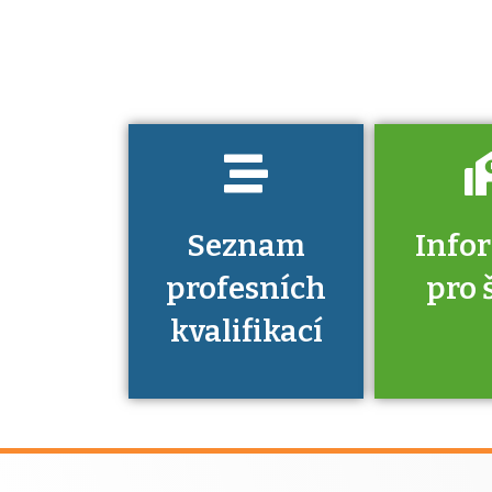
jaké dovednosti
musíte pro danou
kvalifikaci
prokázat?
Seznam
Info
profesních
pro 
kvalifikací
Víte, že 
máte v