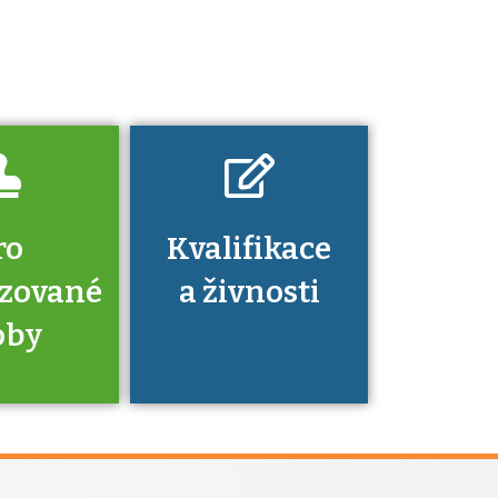
platí a kde si
znalosti a
dovednosti
nechat ověřit?
ro
Kvalifikace
izované
a živnosti
oby
je to