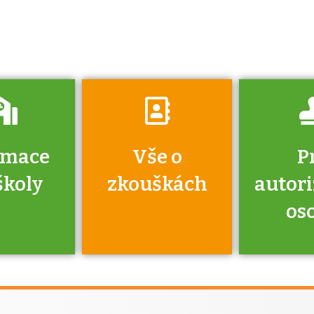
získáte informace
o tom, kdo vás
vyzkouší.
rmace
Vše o
P
školy
zkouškách
autor
os
jako škola
 rámci
Kdo 