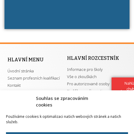
HLAVNÍ ROZCESTNÍK
HLAVNÍ MENU
Informace pro školy
Úvodní stránka
Vše o zkouškách
Seznam profesních kvalifikací
Nahlá
Pro autorizované osoby
Kontakt
chy
Kvalifikace a živnosti
Navrh
Souhlas se zpracováním
vylep
cookies
DŮLEŽITÉ ODKAZY
Používáme cookies k optimalizaci našich webových stránek a našich
služeb.
GDPR
Převodník ÚPK a živností
Národní pedagogický institut ČR