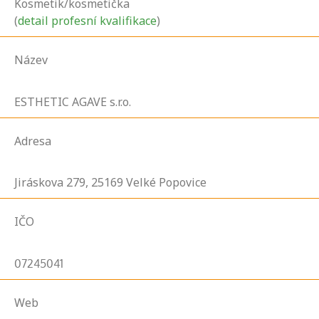
Kosmetik/kosmetička
(
detail profesní kvalifikace
)
Název
ESTHETIC AGAVE s.r.o.
Adresa
Jiráskova
279,
25169
Velké Popovice
IČO
07245041
Web