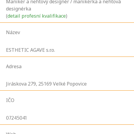
Manikér a nehtový designér / manikérka a nehtová
designérka
(
detail profesní kvalifikace
)
Název
ESTHETIC AGAVE s.r.o.
Adresa
Jiráskova
279,
25169
Velké Popovice
IČO
07245041