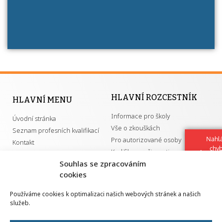
HLAVNÍ ROZCESTNÍK
HLAVNÍ MENU
Informace pro školy
Úvodní stránka
Vše o zkouškách
Seznam profesních kvalifikací
Nahlá
Pro autorizované osoby
Kontakt
chy
Kvalifikace a živnosti
Navrh
Souhlas se zpracováním
vylep
cookies
DŮLEŽITÉ ODKAZY
Používáme cookies k optimalizaci našich webových stránek a našich
služeb.
GDPR
Převodník ÚPK a živností
Národní pedagogický institut ČR