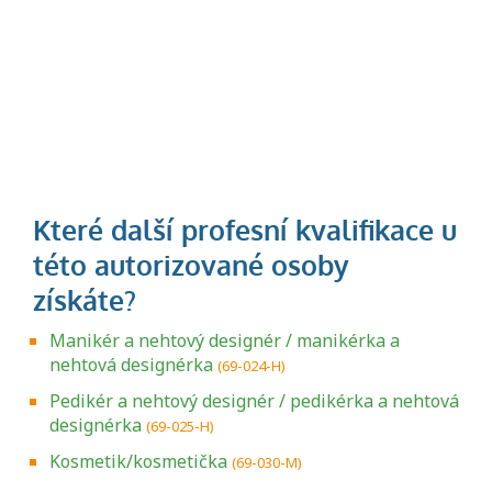
Manikér a nehtový designér / manikérka a
nehtová designérka
(69-024-H)
Pedikér a nehtový designér / pedikérka a nehtová
designérka
(69-025-H)
Kosmetik/kosmetička
(69-030-M)
Projděte si seznam profesních kvalifikací.