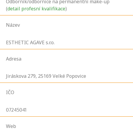
Odborník/odbornice na permanentní make-up
(
detail profesní kvalifikace
)
Název
ESTHETIC AGAVE s.r.o.
Adresa
Jiráskova
279,
25169
Velké Popovice
IČO
07245041
Web