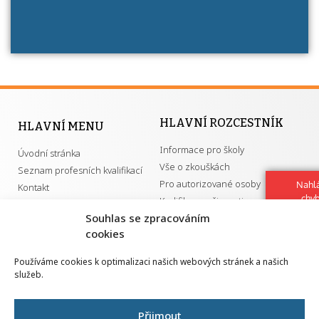
HLAVNÍ ROZCESTNÍK
HLAVNÍ MENU
Informace pro školy
Úvodní stránka
Vše o zkouškách
Seznam profesních kvalifikací
Pro autorizované osoby
Nahlá
Kontakt
chy
Kvalifikace a živnosti
Navrh
Souhlas se zpracováním
vylep
cookies
DŮLEŽITÉ ODKAZY
Používáme cookies k optimalizaci našich webových stránek a našich
služeb.
GDPR
Převodník ÚPK a živností
Národní pedagogický institut ČR
Přehled PK pro splnění MZK
Přijmout
Senovážné náměstí 25