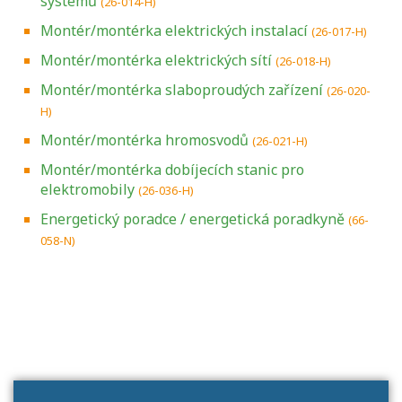
systémů
(26-014-H)
Montér/montérka elektrických instalací
(26-017-H)
Montér/montérka elektrických sítí
(26-018-H)
Montér/montérka slaboproudých zařízení
(26-020-
H)
Montér/montérka hromosvodů
(26-021-H)
Montér/montérka dobíjecích stanic pro
elektromobily
(26-036-H)
Energetický poradce / energetická poradkyně
(66-
058-N)
Projděte si seznam profesních kvalifikací.
Víte, jaké dovednosti musíte pro danou
kvalifikaci prokázat?