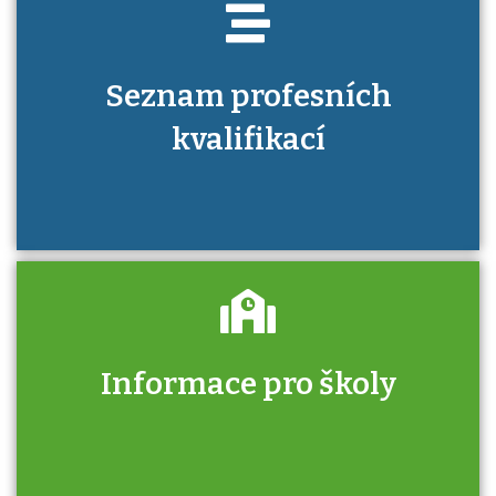
Seznam profesních
kvalifikací
Informace pro školy
Zjistěte, jak se přihlásit ke zkoušce a kde
získáte informace o tom, kdo vás vyzkouší.