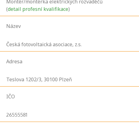
Montér/montérka elektrických rozvaděčů
(
detail profesní kvalifikace
)
Název
Česká fotovoltaická asociace, z.s.
Adresa
Teslova
1202/3,
30100
Plzeň
IČO
26555581