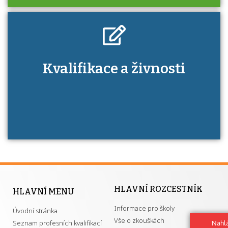
Kdo je to autorizovaná osoba a jaké výhody
Kvalifikace a živnosti
má získání autorizace?
HLAVNÍ ROZCESTNÍK
HLAVNÍ MENU
Informace pro školy
Úvodní stránka
Vše o zkouškách
Seznam profesních kvalifikací
Nahlá