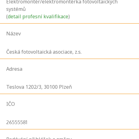
Elektromontér/elektromontérka fotovoltaických
systémů
(
detail profesní kvalifikace
)
Název
Česká fotovoltaická asociace, z.s.
Adresa
Teslova
1202/3,
30100
Plzeň
IČO
26555581