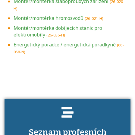
Montér/montérka slaboproudých zařízení
(26-020-
H)
Montér/montérka hromosvodů
(26-021-H)
Montér/montérka dobíjecích stanic pro
elektromobily
(26-036-H)
Energetický poradce / energetická poradkyně
(66-
058-N)
Projděte si seznam profesních kvalifikací.
Víte, jaké dovednosti musíte pro danou
kvalifikaci prokázat?
Seznam profesních