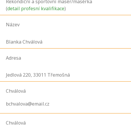
Rekondiční a sportovní masér/masérka
(
detail profesní kvalifikace
)
Název
Blanka Chválová
Adresa
Jedlová
220,
33011
Třemošná
Chválová
bchvalova@email.cz
Chválová