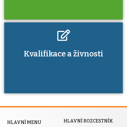
Kdo je to autorizovaná osoba a jaké výhody
Kvalifikace a živnosti
má získání autorizace?
HLAVNÍ ROZCESTNÍK
HLAVNÍ MENU