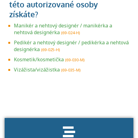
Manikér a nehtový designér / manikérka a
nehtová designérka
(69-024-H)
Pedikér a nehtový designér / pedikérka a nehtová
designérka
(69-025-H)
Kosmetik/kosmetička
(69-030-M)
Vizážista/vizážistka
(69-035-M)
Projděte si seznam profesních kvalifikací.
Víte, jaké dovednosti musíte pro danou
kvalifikaci prokázat?