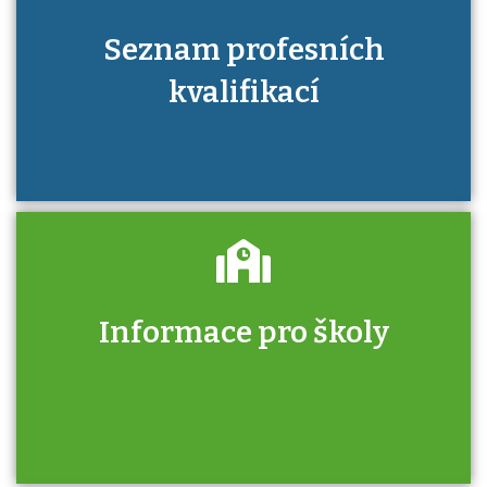
Seznam profesních
kvalifikací
Informace pro školy
Zjistěte, jak se přihlásit ke zkoušce a kde
získáte informace o tom, kdo vás vyzkouší.