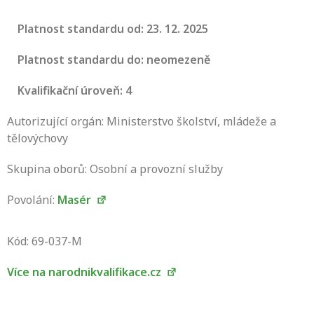
Platnost standardu od: 23. 12. 2025
Platnost standardu do: neomezeně
Kvalifikační úroveň: 4
Autorizující orgán: Ministerstvo školství, mládeže a
tělovýchovy
Skupina oborů: Osobní a provozní služby
Povolání:
Masér
Projděte si seznam profesních kvalifikací.
Víte, jaké dovednosti musíte pro danou
Kód: 69-037-M
kvalifikaci prokázat?
Více na narodnikvalifikace.cz