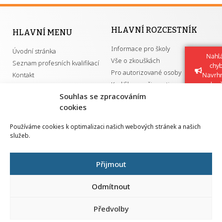
HLAVNÍ ROZCESTNÍK
HLAVNÍ MENU
Informace pro školy
Úvodní stránka
Nahlá
Vše o zkouškách
Seznam profesních kvalifikací
chy
Pro autorizované osoby
Kontakt
Navrh
Kvalifikace a živnosti
vylep
Souhlas se zpracováním
cookies
DŮLEŽITÉ ODKAZY
Používáme cookies k optimalizaci našich webových stránek a našich
služeb.
GDPR
Převodník ÚPK a živností
Národní pedagogický institut ČR
Přehled PK pro splnění MZK
Přijmout
Senovážné náměstí 25
110 00 Praha 1
Odmítnout
Předvolby