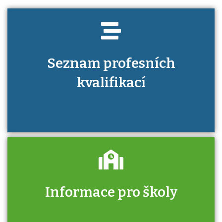
Seznam profesních
kvalifikací
Informace pro školy
Zjistěte, jak se přihlásit ke zkoušce a kde
získáte informace o tom, kdo vás vyzkouší.