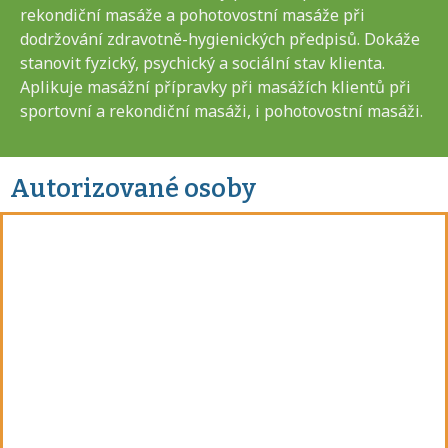
rekondiční masáže a pohotovostní masáže při
dodržování zdravotně-hygienických předpisů. Dokáže
stanovit fyzický, psychický a sociální stav klienta.
Aplikuje masážní přípravky při masážích klientů při
sportovní a rekondiční masáži, i pohotovostní masáži.
Autorizované osoby