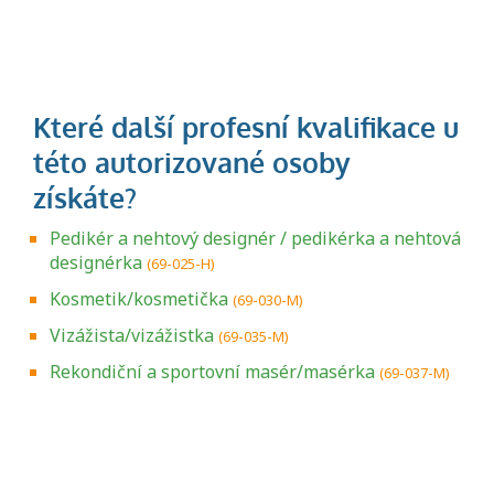
Pedikér a nehtový designér / pedikérka a nehtová
designérka
(69-025-H)
Kosmetik/kosmetička
(69-030-M)
Vizážista/vizážistka
(69-035-M)
Rekondiční a sportovní masér/masérka
(69-037-M)
Projděte si seznam profesních kvalifikací.
Víte, jaké dovednosti musíte pro danou
kvalifikaci prokázat?