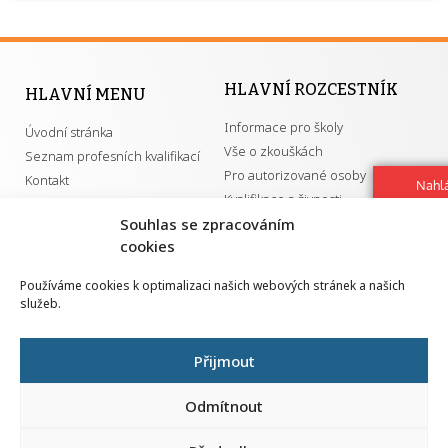
HLAVNÍ ROZCESTNÍK
HLAVNÍ MENU
Informace pro školy
Úvodní stránka
Vše o zkouškách
Seznam profesních kvalifikací
Pro autorizované osoby
Kontakt
Nahlá
Kvalifikace a živnosti
chy
Souhlas se zpracováním
Navrh
vylep
cookies
DŮLEŽITÉ ODKAZY
Používáme cookies k optimalizaci našich webových stránek a našich
služeb.
GDPR
Převodník ÚPK a živností
Národní pedagogický institut ČR
Přehled PK pro splnění MZK
Přijmout
Senovážné náměstí 25
110 00 Praha 1
Odmítnout