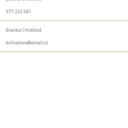
377 222 581
Blanka Chválová
bchvalova@email.cz